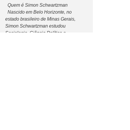
  Quem é Simon Schwartzman
  Nascido em Belo Horizonte, no 
estado brasileiro de Minas Gerais, 
Simon Schwartzman estudou 
Sociologia, Ciência Política e 
Administração Pública na 
Universidade Federal de Minas Gerais 
(UFMG), formando-se em 1961. Cursou 
mestrado em Sociologia na Faculdade 
Latino-americana de Ciências Sociais 
(FLACSO), em Santiago do Chile, e 
obteve o Ph.D. em Ciência Política 
pela Universidade da Califórnia, em 
Berkeley, no ano de 1973. 
  Vive no Rio de Janeiro desde então, 
tendo trabalhado como professor e 
pesquisador na Fundação Getúlio 
Vargas (FGV), na Financiadora de 