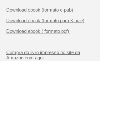
Download ebook (
formato
e-pub)
Download ebook (
formato
para Kindle)
Download ebook (
formato
pdf)
Compra do livro impresso no site da
Amazon.com aqui.
Dados para Referência (ABNT):
SILVEIRA, J. R.; MAIA, C. O.; LANNES,
D. Da Ideia ao Aplauso: O passo a passo
da criação de um espetáculo de dança e
música inspirado em um tema de ciências.
Dusseldorf: Novas Edições Acadêmicas,
2015. 224
p
© 2015 Em Formação - IBqM - UFRJ