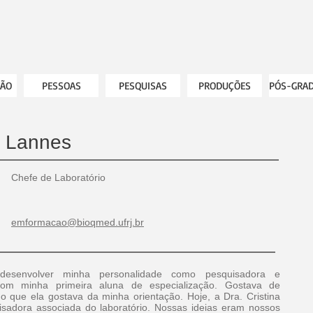
ÃO
PESSOAS
PESQUISAS
PRODUÇÕES
PÓS-GRA
 Lannes
Chefe de Laboratório
emformacao@bioqmed.ufrj.br
esenvolver minha personalidade como pesquisadora e
com minha primeira aluna de especialização. Gostava de
ho que ela gostava da minha orientação. Hoje, a Dra. Cristina
sadora associada do laboratório. Nossas ideias eram nossos