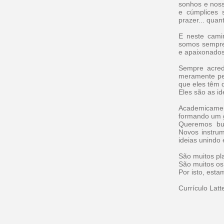
sonhos e noss
e cúmplices 
prazer... quan
E neste cami
somos sempre 
e apaixonado
Sempre acred
meramente pe
que eles têm 
Eles são as i
Academicame
formando um 
Queremos bu
Novos instrum
ideias unindo 
São muitos pl
São muitos os
Por isto, es
Currículo Latt