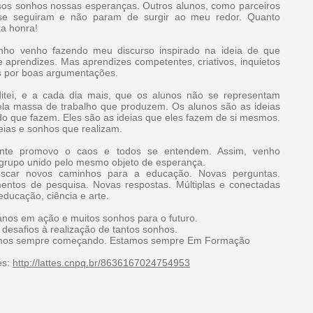
os sonhos nossas esperanças. Outros alunos, como parceiros
se seguiram e não param de surgir ao meu redor. Quanto
ta honra!
nho venho fazendo meu discurso inspirado na ideia de que
aprendizes. Mas aprendizes competentes, criativos, inquietos
s por boas argumentações.
itei, e a cada dia mais, que os alunos não se representam
la massa de trabalho que produzem. Os alunos são as ideias
do que fazem. Eles são as ideias que eles fazem de si mesmos.
deias e sonhos que realizam.
nte promovo o caos e todos se entendem. Assim, venho
grupo unido pelo mesmo objeto de esperança.
scar novos caminhos para a educação. Novas perguntas.
entos de pesquisa. Novas respostas. Múltiplas e conectadas
educação, ciência e arte.
anos em ação e muitos sonhos para o futuro.
 desafios à realização de tantos sonhos.
tamos sempre começando. Estamos sempre Em Formação
es:
http://lattes.cnpq.br/8636167024754953
© 2015 E