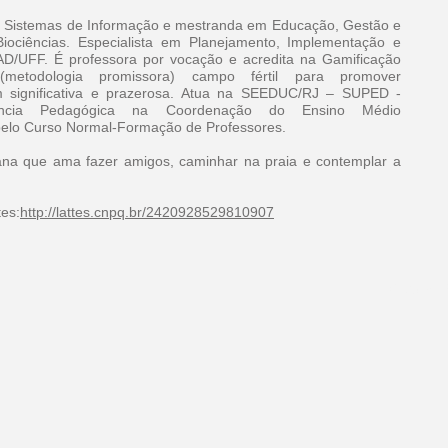
Sistemas de Informação e mestranda em Educação, Gestão e
iociências. Especialista em Planejamento, Implementação e
D/UFF. É professora por vocação e acredita na Gamificação
etodologia promissora) campo fértil para promover
 significativa e prazerosa. Atua na SEEDUC/RJ – SUPED -
dência Pedagógica na Coordenação do Ensino Médio
pelo Curso Normal-Formação de Professores.
na que ama fazer amigos, caminhar na praia e contemplar a
tes:
http://lattes.cnpq.br/2420928529810907
© 2015 E