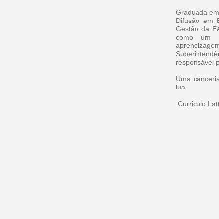
Graduada em 
Difusão em B
Gestão da EA
como um (m
aprendizagem
Superinten
responsável 
Uma canceria
lua.
Curriculo Lat